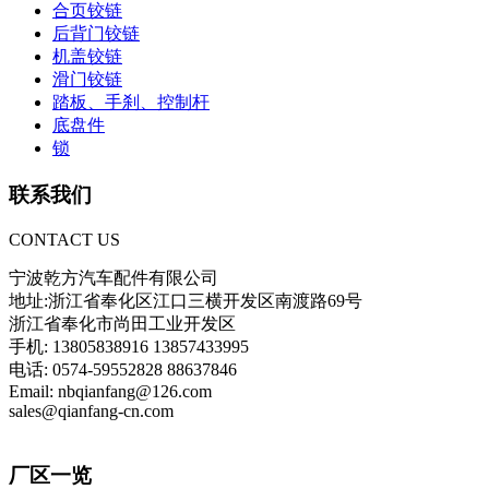
合页铰链
后背门铰链
机盖铰链
滑门铰链
踏板、手刹、控制杆
底盘件
锁
联系我们
CONTACT US
宁波乾方汽车配件有限公司
地址:浙江省奉化区江口三横开发区南渡路69号
浙江省奉化市尚田工业开发区
手机: 13805838916 13857433995
电话: 0574-59552828 88637846
Email: nbqianfang@126.com
sales@qianfang-cn.com
厂区一览