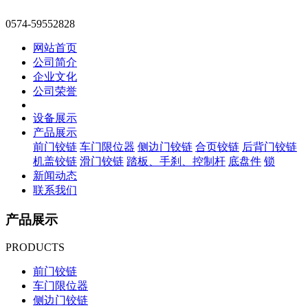
0574-59552828
网站首页
公司简介
企业文化
公司荣誉
设备展示
产品展示
前门铰链
车门限位器
侧边门铰链
合页铰链
后背门铰链
机盖铰链
滑门铰链
踏板、手刹、控制杆
底盘件
锁
新闻动态
联系我们
产品展示
PRODUCTS
前门铰链
车门限位器
侧边门铰链