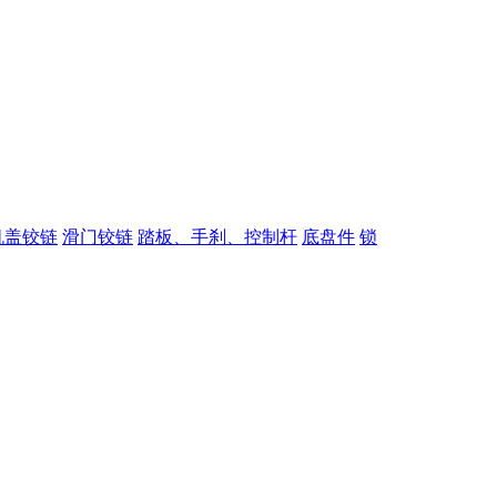
机盖铰链
滑门铰链
踏板、手刹、控制杆
底盘件
锁