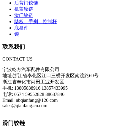
后背门铰链
机盖铰链
滑门铰链
踏板、手刹、控制杆
底盘件
锁
联系我们
CONTACT US
宁波乾方汽车配件有限公司
地址:浙江省奉化区江口三横开发区南渡路69号
浙江省奉化市尚田工业开发区
手机: 13805838916 13857433995
电话: 0574-59552828 88637846
Email: nbqianfang@126.com
sales@qianfang-cn.com
滑门铰链