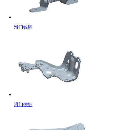
滑门铰链
滑门铰链