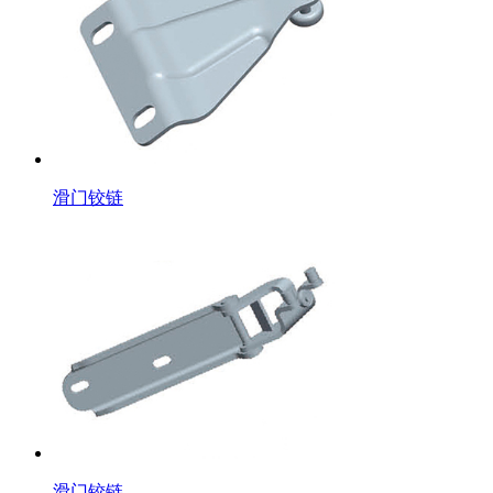
滑门铰链
滑门铰链