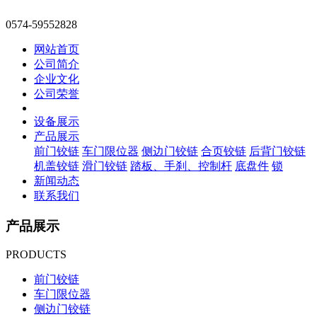
0574-59552828
网站首页
公司简介
企业文化
公司荣誉
设备展示
产品展示
前门铰链
车门限位器
侧边门铰链
合页铰链
后背门铰链
机盖铰链
滑门铰链
踏板、手刹、控制杆
底盘件
锁
新闻动态
联系我们
产品展示
PRODUCTS
前门铰链
车门限位器
侧边门铰链