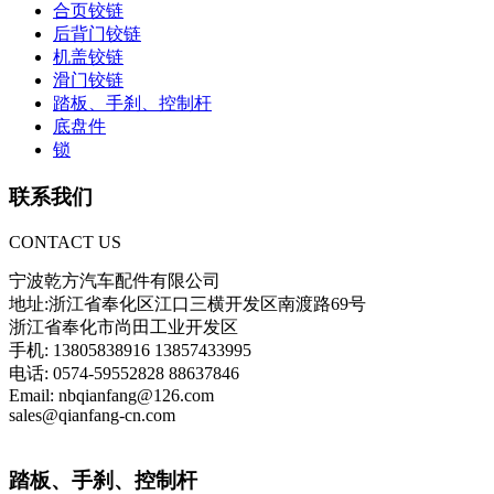
合页铰链
后背门铰链
机盖铰链
滑门铰链
踏板、手刹、控制杆
底盘件
锁
联系我们
CONTACT US
宁波乾方汽车配件有限公司
地址:浙江省奉化区江口三横开发区南渡路69号
浙江省奉化市尚田工业开发区
手机: 13805838916 13857433995
电话: 0574-59552828 88637846
Email: nbqianfang@126.com
sales@qianfang-cn.com
踏板、手刹、控制杆