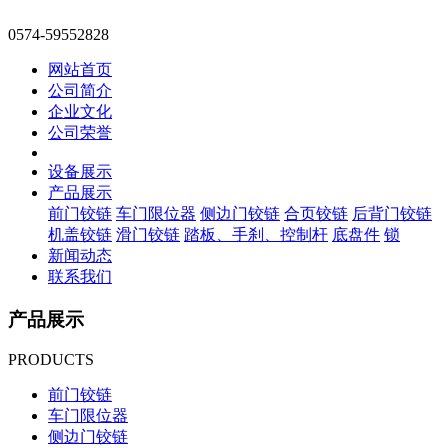
0574-59552828
网站首页
公司简介
企业文化
公司荣誉
设备展示
产品展示
前门铰链
车门限位器
侧边门铰链
合页铰链
后背门铰链
机盖铰链
滑门铰链
踏板、手刹、控制杆
底盘件
锁
新闻动态
联系我们
产品展示
PRODUCTS
前门铰链
车门限位器
侧边门铰链