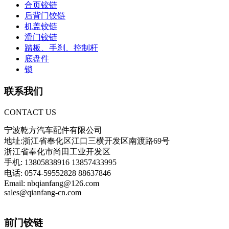
合页铰链
后背门铰链
机盖铰链
滑门铰链
踏板、手刹、控制杆
底盘件
锁
联系我们
CONTACT US
宁波乾方汽车配件有限公司
地址:浙江省奉化区江口三横开发区南渡路69号
浙江省奉化市尚田工业开发区
手机: 13805838916 13857433995
电话: 0574-59552828 88637846
Email: nbqianfang@126.com
sales@qianfang-cn.com
前门铰链