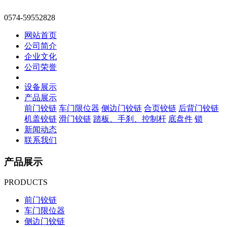
0574-59552828
网站首页
公司简介
企业文化
公司荣誉
设备展示
产品展示
前门铰链
车门限位器
侧边门铰链
合页铰链
后背门铰链
机盖铰链
滑门铰链
踏板、手刹、控制杆
底盘件
锁
新闻动态
联系我们
产品展示
PRODUCTS
前门铰链
车门限位器
侧边门铰链