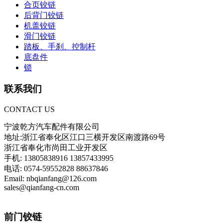
合页铰链
后背门铰链
机盖铰链
滑门铰链
踏板、手刹、控制杆
底盘件
锁
联系我们
CONTACT US
宁波乾方汽车配件有限公司
地址:浙江省奉化区江口三横开发区南渡路69号
浙江省奉化市尚田工业开发区
手机: 13805838916 13857433995
电话: 0574-59552828 88637846
Email: nbqianfang@126.com
sales@qianfang-cn.com
前门铰链