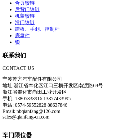
合页铰链
后背门铰链
机盖铰链
滑门铰链
踏板、手刹、控制杆
底盘件
锁
联系我们
CONTACT US
宁波乾方汽车配件有限公司
地址:浙江省奉化区江口三横开发区南渡路69号
浙江省奉化市尚田工业开发区
手机: 13805838916 13857433995
电话: 0574-59552828 88637846
Email: nbqianfang@126.com
sales@qianfang-cn.com
车门限位器