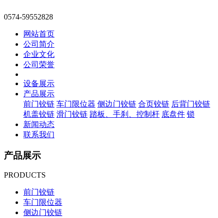
0574-59552828
网站首页
公司简介
企业文化
公司荣誉
设备展示
产品展示
前门铰链
车门限位器
侧边门铰链
合页铰链
后背门铰链
机盖铰链
滑门铰链
踏板、手刹、控制杆
底盘件
锁
新闻动态
联系我们
产品展示
PRODUCTS
前门铰链
车门限位器
侧边门铰链