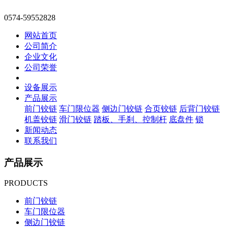
0574-59552828
网站首页
公司简介
企业文化
公司荣誉
设备展示
产品展示
前门铰链
车门限位器
侧边门铰链
合页铰链
后背门铰链
机盖铰链
滑门铰链
踏板、手刹、控制杆
底盘件
锁
新闻动态
联系我们
产品展示
PRODUCTS
前门铰链
车门限位器
侧边门铰链