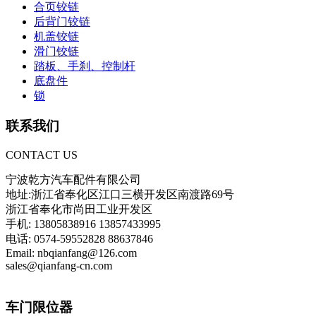
合页铰链
后背门铰链
机盖铰链
滑门铰链
踏板、手刹、控制杆
底盘件
锁
联系我们
CONTACT US
宁波乾方汽车配件有限公司
地址:浙江省奉化区江口三横开发区南渡路69号
浙江省奉化市尚田工业开发区
手机: 13805838916 13857433995
电话: 0574-59552828 88637846
Email: nbqianfang@126.com
sales@qianfang-cn.com
车门限位器