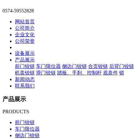
0574-59552828
网站首页
公司简介
企业文化
公司荣誉
设备展示
产品展示
前门铰链
车门限位器
侧边门铰链
合页铰链
后背门铰链
机盖铰链
滑门铰链
踏板、手刹、控制杆
底盘件
锁
新闻动态
联系我们
产品展示
PRODUCTS
前门铰链
车门限位器
侧边门铰链