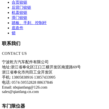
合页铰链
后背门铰链
机盖铰链
滑门铰链
踏板、手刹、控制杆
底盘件
锁
联系我们
CONTACT US
宁波乾方汽车配件有限公司
地址:浙江省奉化区江口三横开发区南渡路69号
浙江省奉化市尚田工业开发区
手机: 13805838916 13857433995
电话: 0574-59552828 88637846
Email: nbqianfang@126.com
sales@qianfang-cn.com
车门限位器