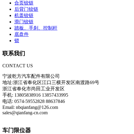
合页铰链
后背门铰链
机盖铰链
滑门铰链
踏板、手刹、控制杆
底盘件
锁
联系我们
CONTACT US
宁波乾方汽车配件有限公司
地址:浙江省奉化区江口三横开发区南渡路69号
浙江省奉化市尚田工业开发区
手机: 13805838916 13857433995
电话: 0574-59552828 88637846
Email: nbqianfang@126.com
sales@qianfang-cn.com
车门限位器