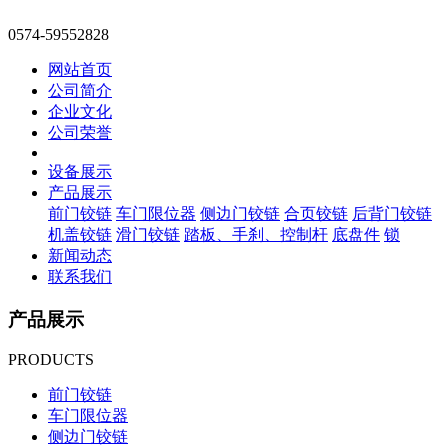
0574-59552828
网站首页
公司简介
企业文化
公司荣誉
设备展示
产品展示
前门铰链
车门限位器
侧边门铰链
合页铰链
后背门铰链
机盖铰链
滑门铰链
踏板、手刹、控制杆
底盘件
锁
新闻动态
联系我们
产品展示
PRODUCTS
前门铰链
车门限位器
侧边门铰链