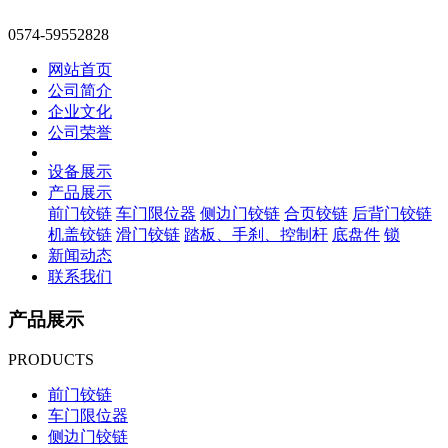
0574-59552828
网站首页
公司简介
企业文化
公司荣誉
设备展示
产品展示
前门铰链
车门限位器
侧边门铰链
合页铰链
后背门铰链
机盖铰链
滑门铰链
踏板、手刹、控制杆
底盘件
锁
新闻动态
联系我们
产品展示
PRODUCTS
前门铰链
车门限位器
侧边门铰链