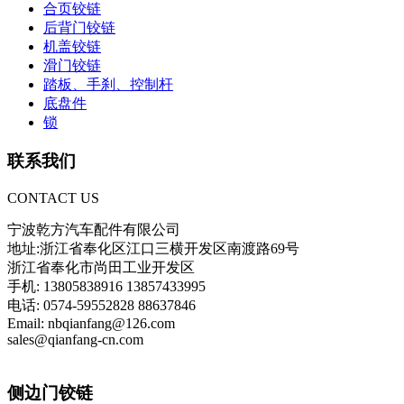
合页铰链
后背门铰链
机盖铰链
滑门铰链
踏板、手刹、控制杆
底盘件
锁
联系我们
CONTACT US
宁波乾方汽车配件有限公司
地址:浙江省奉化区江口三横开发区南渡路69号
浙江省奉化市尚田工业开发区
手机: 13805838916 13857433995
电话: 0574-59552828 88637846
Email: nbqianfang@126.com
sales@qianfang-cn.com
侧边门铰链