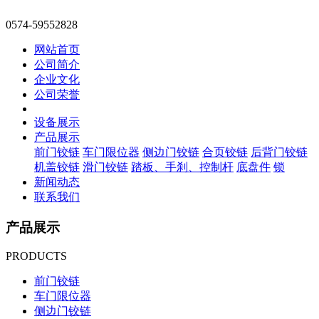
0574-59552828
网站首页
公司简介
企业文化
公司荣誉
设备展示
产品展示
前门铰链
车门限位器
侧边门铰链
合页铰链
后背门铰链
机盖铰链
滑门铰链
踏板、手刹、控制杆
底盘件
锁
新闻动态
联系我们
产品展示
PRODUCTS
前门铰链
车门限位器
侧边门铰链