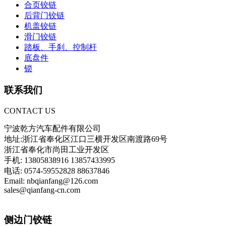
合页铰链
后背门铰链
机盖铰链
滑门铰链
踏板、手刹、控制杆
底盘件
锁
联系我们
CONTACT US
宁波乾方汽车配件有限公司
地址:浙江省奉化区江口三横开发区南渡路69号
浙江省奉化市尚田工业开发区
手机: 13805838916 13857433995
电话: 0574-59552828 88637846
Email: nbqianfang@126.com
sales@qianfang-cn.com
侧边门铰链