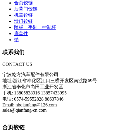
合页铰链
后背门铰链
机盖铰链
滑门铰链
踏板、手刹、控制杆
底盘件
锁
联系我们
CONTACT US
宁波乾方汽车配件有限公司
地址:浙江省奉化区江口三横开发区南渡路69号
浙江省奉化市尚田工业开发区
手机: 13805838916 13857433995
电话: 0574-59552828 88637846
Email: nbqianfang@126.com
sales@qianfang-cn.com
合页铰链