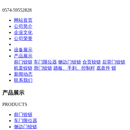
0574-59552828
网站首页
公司简介
企业文化
公司荣誉
设备展示
产品展示
前门铰链
车门限位器
侧边门铰链
合页铰链
后背门铰链
机盖铰链
滑门铰链
踏板、手刹、控制杆
底盘件
锁
新闻动态
联系我们
产品展示
PRODUCTS
前门铰链
车门限位器
侧边门铰链