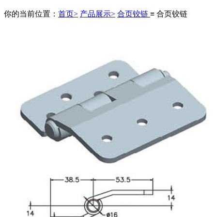
你的当前位置：
首页>
产品展示>
合页铰链
≡ 合页铰链