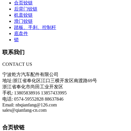
合页铰链
后背门铰链
机盖铰链
滑门铰链
踏板、手刹、控制杆
底盘件
锁
联系我们
CONTACT US
宁波乾方汽车配件有限公司
地址:浙江省奉化区江口三横开发区南渡路69号
浙江省奉化市尚田工业开发区
手机: 13805838916 13857433995
电话: 0574-59552828 88637846
Email: nbqianfang@126.com
sales@qianfang-cn.com
合页铰链