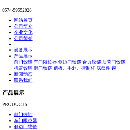
0574-59552828
网站首页
公司简介
企业文化
公司荣誉
设备展示
产品展示
前门铰链
车门限位器
侧边门铰链
合页铰链
后背门铰链
机盖铰链
滑门铰链
踏板、手刹、控制杆
底盘件
锁
新闻动态
联系我们
产品展示
PRODUCTS
前门铰链
车门限位器
侧边门铰链