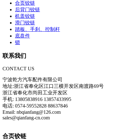
合页铰链
后背门铰链
机盖铰链
滑门铰链
踏板、手刹、控制杆
底盘件
锁
联系我们
CONTACT US
宁波乾方汽车配件有限公司
地址:浙江省奉化区江口三横开发区南渡路69号
浙江省奉化市尚田工业开发区
手机: 13805838916 13857433995
电话: 0574-59552828 88637846
Email: nbqianfang@126.com
sales@qianfang-cn.com
合页铰链