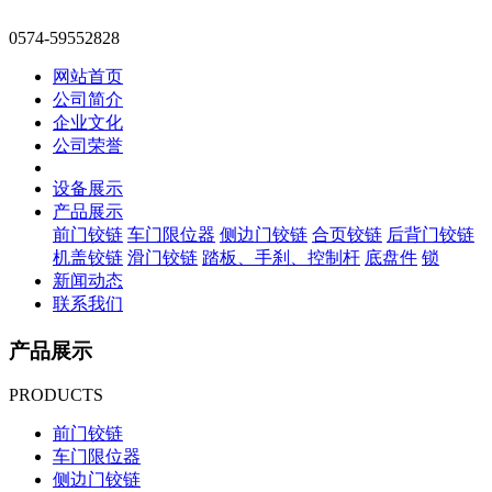
0574-59552828
网站首页
公司简介
企业文化
公司荣誉
设备展示
产品展示
前门铰链
车门限位器
侧边门铰链
合页铰链
后背门铰链
机盖铰链
滑门铰链
踏板、手刹、控制杆
底盘件
锁
新闻动态
联系我们
产品展示
PRODUCTS
前门铰链
车门限位器
侧边门铰链