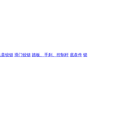
机盖铰链
滑门铰链
踏板、手刹、控制杆
底盘件
锁