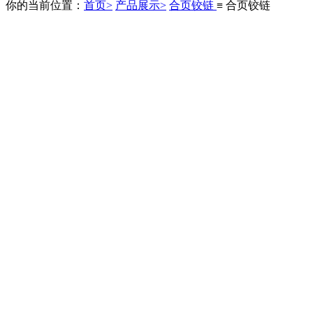
你的当前位置：
首页>
产品展示>
合页铰链
≡ 合页铰链