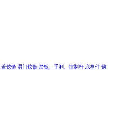
机盖铰链
滑门铰链
踏板、手刹、控制杆
底盘件
锁