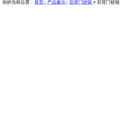
你的当前位置：
首页>
产品展示>
后背门铰链
≡ 后背门铰链