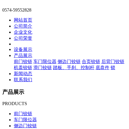
0574-59552828
网站首页
公司简介
企业文化
公司荣誉
设备展示
产品展示
前门铰链
车门限位器
侧边门铰链
合页铰链
后背门铰链
机盖铰链
滑门铰链
踏板、手刹、控制杆
底盘件
锁
新闻动态
联系我们
产品展示
PRODUCTS
前门铰链
车门限位器
侧边门铰链