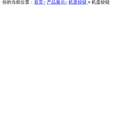
你的当前位置：
首页>
产品展示>
机盖铰链
≡ 机盖铰链