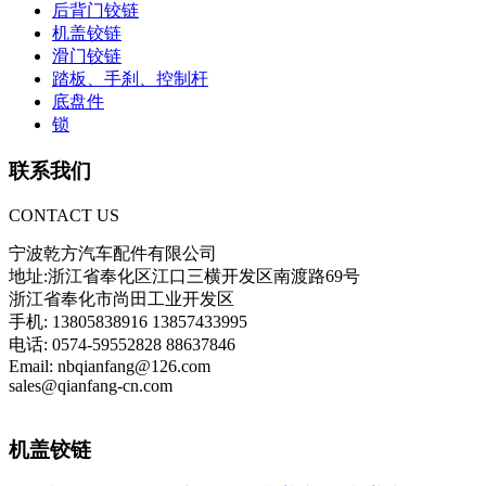
后背门铰链
机盖铰链
滑门铰链
踏板、手刹、控制杆
底盘件
锁
联系我们
CONTACT US
宁波乾方汽车配件有限公司
地址:浙江省奉化区江口三横开发区南渡路69号
浙江省奉化市尚田工业开发区
手机: 13805838916 13857433995
电话: 0574-59552828 88637846
Email: nbqianfang@126.com
sales@qianfang-cn.com
机盖铰链