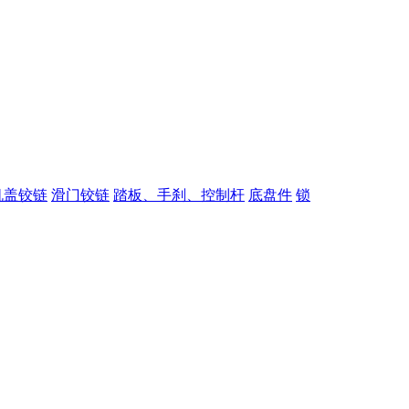
机盖铰链
滑门铰链
踏板、手刹、控制杆
底盘件
锁