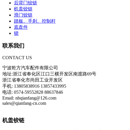
后背门铰链
机盖铰链
滑门铰链
踏板、手刹、控制杆
底盘件
锁
联系我们
CONTACT US
宁波乾方汽车配件有限公司
地址:浙江省奉化区江口三横开发区南渡路69号
浙江省奉化市尚田工业开发区
手机: 13805838916 13857433995
电话: 0574-59552828 88637846
Email: nbqianfang@126.com
sales@qianfang-cn.com
机盖铰链