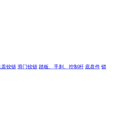
机盖铰链
滑门铰链
踏板、手刹、控制杆
底盘件
锁