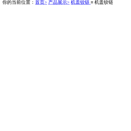
你的当前位置：
首页>
产品展示>
机盖铰链
≡ 机盖铰链