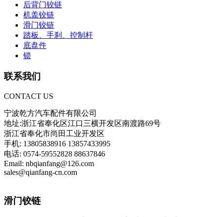
后背门铰链
机盖铰链
滑门铰链
踏板、手刹、控制杆
底盘件
锁
联系我们
CONTACT US
宁波乾方汽车配件有限公司
地址:浙江省奉化区江口三横开发区南渡路69号
浙江省奉化市尚田工业开发区
手机: 13805838916 13857433995
电话: 0574-59552828 88637846
Email: nbqianfang@126.com
sales@qianfang-cn.com
滑门铰链