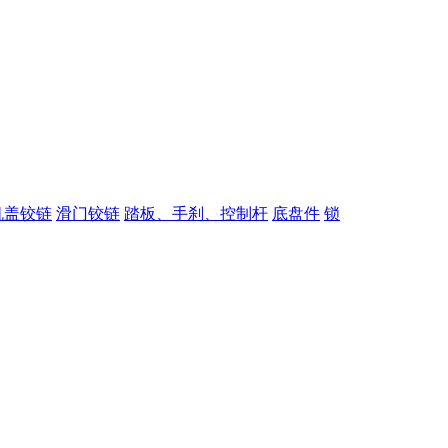
机盖铰链
滑门铰链
踏板、手刹、控制杆
底盘件
锁