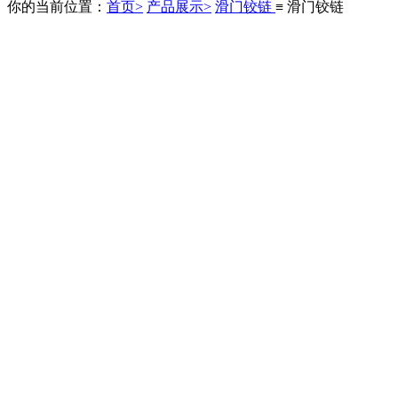
你的当前位置：
首页>
产品展示>
滑门铰链
≡ 滑门铰链