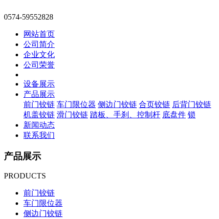
0574-59552828
网站首页
公司简介
企业文化
公司荣誉
设备展示
产品展示
前门铰链
车门限位器
侧边门铰链
合页铰链
后背门铰链
机盖铰链
滑门铰链
踏板、手刹、控制杆
底盘件
锁
新闻动态
联系我们
产品展示
PRODUCTS
前门铰链
车门限位器
侧边门铰链