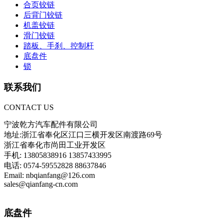
合页铰链
后背门铰链
机盖铰链
滑门铰链
踏板、手刹、控制杆
底盘件
锁
联系我们
CONTACT US
宁波乾方汽车配件有限公司
地址:浙江省奉化区江口三横开发区南渡路69号
浙江省奉化市尚田工业开发区
手机: 13805838916 13857433995
电话: 0574-59552828 88637846
Email: nbqianfang@126.com
sales@qianfang-cn.com
底盘件