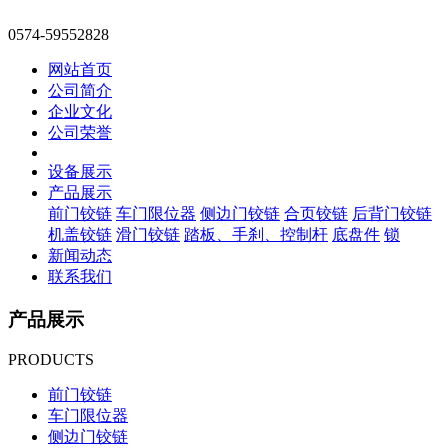
0574-59552828
网站首页
公司简介
企业文化
公司荣誉
设备展示
产品展示
前门铰链
车门限位器
侧边门铰链
合页铰链
后背门铰链
机盖铰链
滑门铰链
踏板、手刹、控制杆
底盘件
锁
新闻动态
联系我们
产品展示
PRODUCTS
前门铰链
车门限位器
侧边门铰链