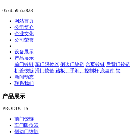
0574-59552828
网站首页
公司简介
企业文化
公司荣誉
设备展示
产品展示
前门铰链
车门限位器
侧边门铰链
合页铰链
后背门铰链
机盖铰链
滑门铰链
踏板、手刹、控制杆
底盘件
锁
新闻动态
联系我们
产品展示
PRODUCTS
前门铰链
车门限位器
侧边门铰链