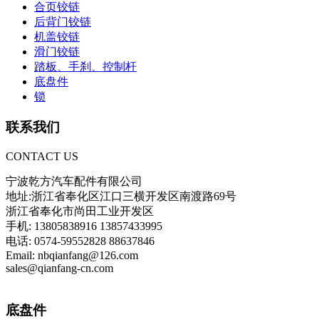
合页铰链
后背门铰链
机盖铰链
滑门铰链
踏板、手刹、控制杆
底盘件
锁
联系我们
CONTACT US
宁波乾方汽车配件有限公司
地址:浙江省奉化区江口三横开发区南渡路69号
浙江省奉化市尚田工业开发区
手机: 13805838916 13857433995
电话: 0574-59552828 88637846
Email: nbqianfang@126.com
sales@qianfang-cn.com
底盘件