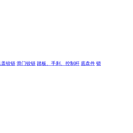
机盖铰链
滑门铰链
踏板、手刹、控制杆
底盘件
锁