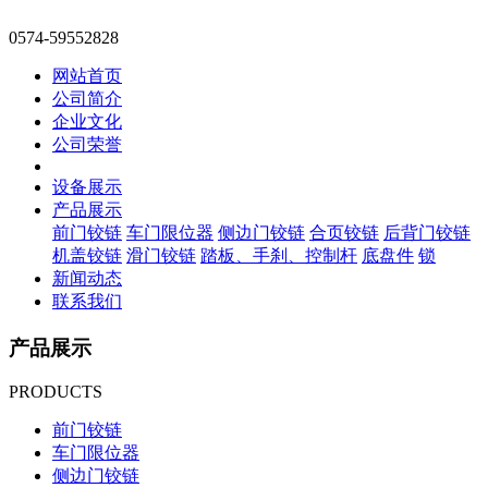
0574-59552828
网站首页
公司简介
企业文化
公司荣誉
设备展示
产品展示
前门铰链
车门限位器
侧边门铰链
合页铰链
后背门铰链
机盖铰链
滑门铰链
踏板、手刹、控制杆
底盘件
锁
新闻动态
联系我们
产品展示
PRODUCTS
前门铰链
车门限位器
侧边门铰链