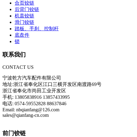
合页铰链
后背门铰链
机盖铰链
滑门铰链
踏板、手刹、控制杆
底盘件
锁
联系我们
CONTACT US
宁波乾方汽车配件有限公司
地址:浙江省奉化区江口三横开发区南渡路69号
浙江省奉化市尚田工业开发区
手机: 13805838916 13857433995
电话: 0574-59552828 88637846
Email: nbqianfang@126.com
sales@qianfang-cn.com
前门铰链