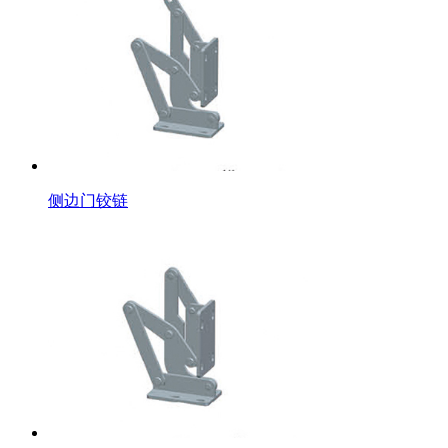
侧边门铰链