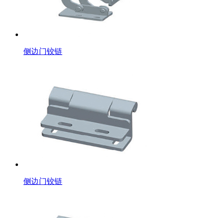
侧边门铰链
侧边门铰链