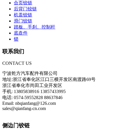
合页铰链
后背门铰链
机盖铰链
滑门铰链
踏板、手刹、控制杆
底盘件
锁
联系我们
CONTACT US
宁波乾方汽车配件有限公司
地址:浙江省奉化区江口三横开发区南渡路69号
浙江省奉化市尚田工业开发区
手机: 13805838916 13857433995
电话: 0574-59552828 88637846
Email: nbqianfang@126.com
sales@qianfang-cn.com
侧边门铰链