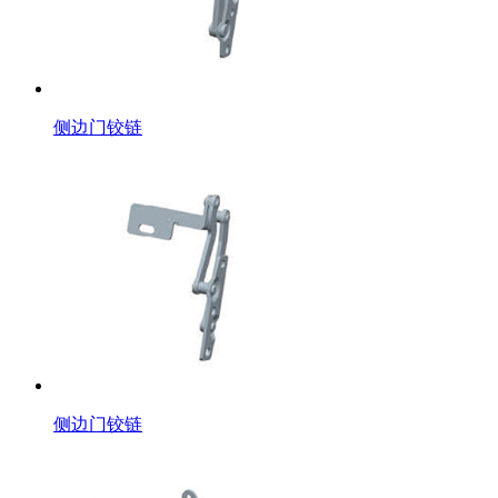
侧边门铰链
侧边门铰链