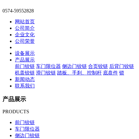
0574-59552828
网站首页
公司简介
企业文化
公司荣誉
设备展示
产品展示
前门铰链
车门限位器
侧边门铰链
合页铰链
后背门铰链
机盖铰链
滑门铰链
踏板、手刹、控制杆
底盘件
锁
新闻动态
联系我们
产品展示
PRODUCTS
前门铰链
车门限位器
侧边门铰链