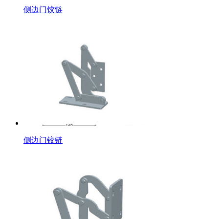
侧边门铰链
侧边门铰链