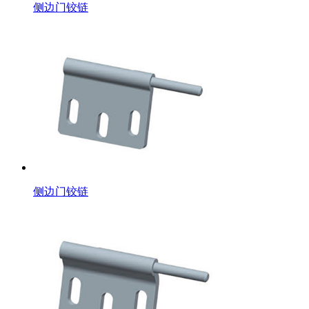
侧边门铰链
侧边门铰链