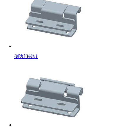
侧边门铰链