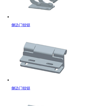
侧边门铰链
侧边门铰链