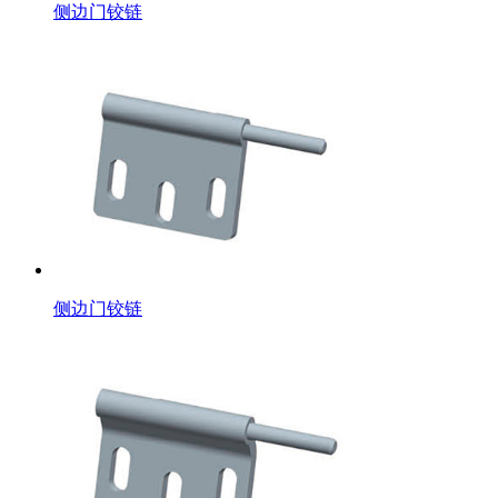
侧边门铰链
侧边门铰链