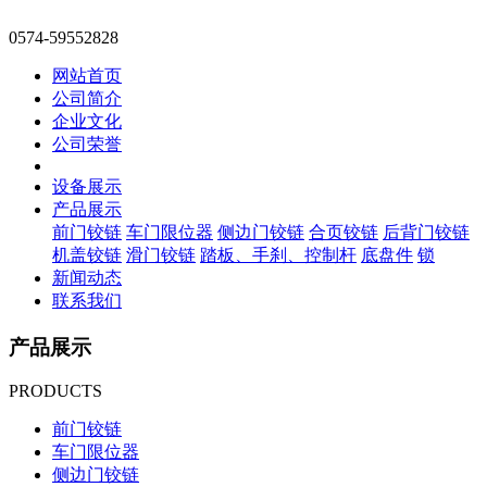
0574-59552828
网站首页
公司简介
企业文化
公司荣誉
设备展示
产品展示
前门铰链
车门限位器
侧边门铰链
合页铰链
后背门铰链
机盖铰链
滑门铰链
踏板、手刹、控制杆
底盘件
锁
新闻动态
联系我们
产品展示
PRODUCTS
前门铰链
车门限位器
侧边门铰链