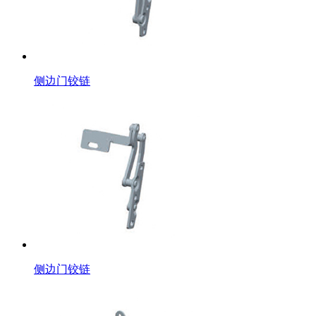
侧边门铰链
侧边门铰链