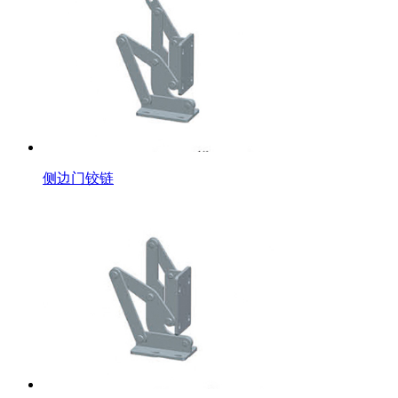
侧边门铰链