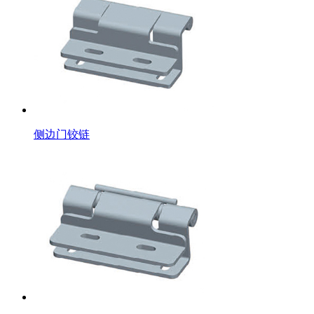
侧边门铰链