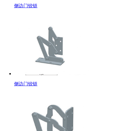
侧边门铰链
侧边门铰链