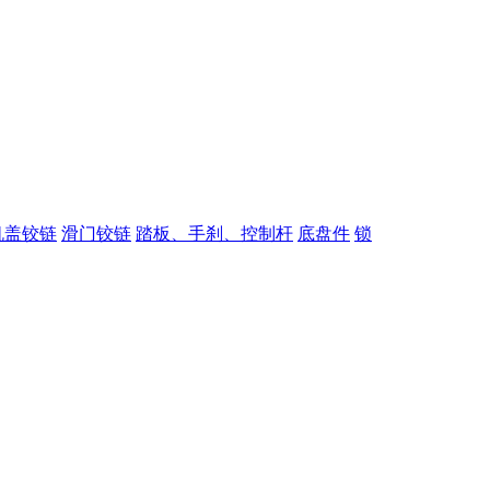
机盖铰链
滑门铰链
踏板、手刹、控制杆
底盘件
锁